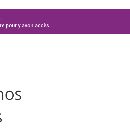
.
re pour y avoir accès.
nos
s