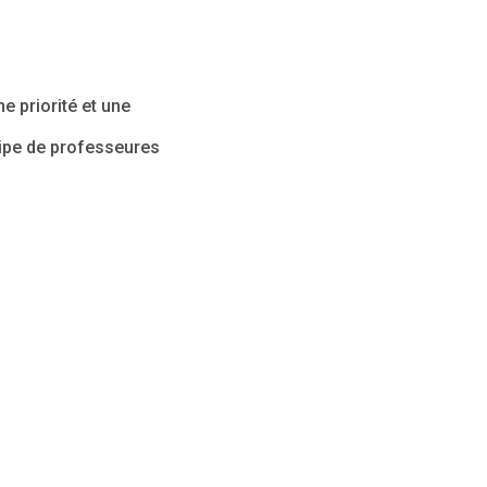
s
e priorité et une
uipe de professeures