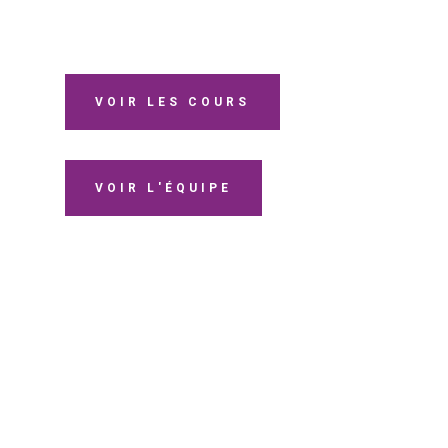
VOIR LES COURS
VOIR L'ÉQUIPE
QUÉBEC YOGA MANDIRAM
6-10301, chemin Ste-Marguerite
Trois-Rivières (Québec) G9B 6M6