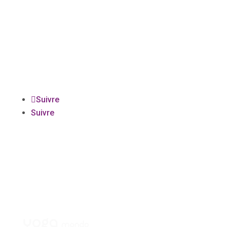
819 377-1315
info@quebecyogamandiram.com
SUIVEZ-NOUS
Suivre
Suivre