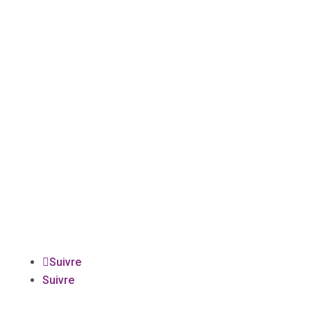
QUÉBEC YOGA MANDIRAM
6-10301, chemin Ste-Marguerite
Trois-Rivières (Québec) G9B 6M6
819 377-1315
info@quebecyogamandiram.com
SUIVEZ-NOUS
Suivre
Suivre