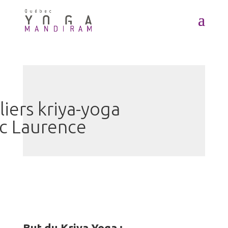
liers kriya-yoga
c Laurence
But du Kriya Yoga :