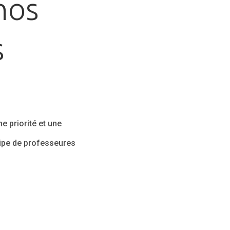
nos
s
s
e priorité et une
uipe de professeures