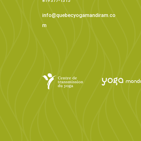
819 377-1315
info@quebecyogamandiram.co
m