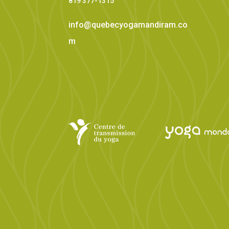
819 377-1315
info@quebecyogamandiram.co
m