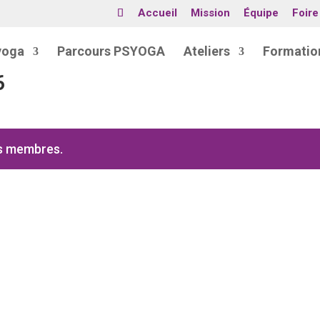
Accueil
Mission
Équipe
Foire
yoga
Parcours PSYOGA
Ateliers
Formatio
6
es membres.