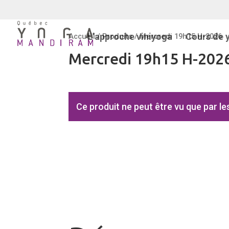
L’approche viniyoga
Cours de 
Accueil
/
Produits
/ Mercredi 19h15 H-2026
Mercredi 19h15 H-202
Ce produit ne peut être vu que par l