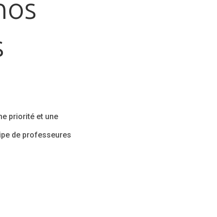
nos
s
s
e priorité et une
uipe de professeures